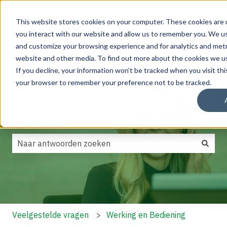
This website stores cookies on your computer. These cookies are 
Oplossingen
Producten
Service
Ins
you interact with our website and allow us to remember you. We use
Submenu tonen voor Oplossingen
Submenu tonen voor Pr
Submenu 
and customize your browsing experience and for analytics and metri
website and other media. To find out more about the cookies we us
If you decline, your information won’t be tracked when you visit this
your browser to remember your preference not to be tracked.
Hoe kunnen we je helpen?
Er zijn geen suggesties want het zoekveld is leeg.
Veelgestelde vragen
Werking en Bediening