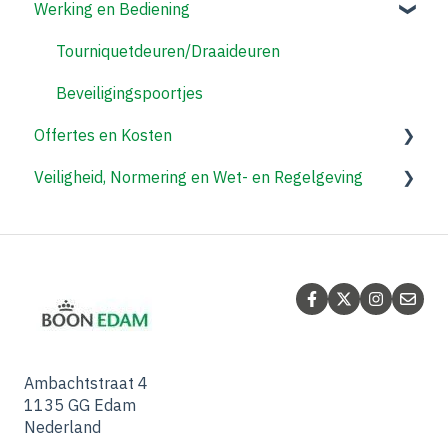
Werking en Bediening
Tourniquetdeuren/Draaideuren
Tourniquetdeuren/Draaideuren
Toegangscontrolesystemen
Tourniquetdeuren/Draaideuren
Beveiligingspoortjes
Offertes en Kosten
Veiligheid, Normering en Wet- en Regelgeving
Tourniquetdeuren/Draaideuren
Beveiligingspoortjes
Tourniquetdeuren/Draaideuren
Ambachtstraat 4
1135 GG Edam
Nederland