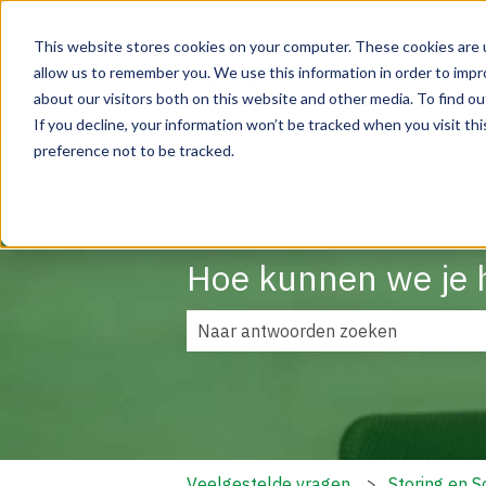
This website stores cookies on your computer. These cookies are u
allow us to remember you. We use this information in order to imp
Oplossi
about our visitors both on this website and other media. To find o
If you decline, your information won’t be tracked when you visit th
preference not to be tracked.
Hoe kunnen we je 
Er zijn geen suggesties want het zo
Veelgestelde vragen
Storing en 