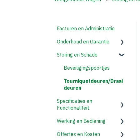
Facturen en Administratie
Onderhoud en Garantie
Storing en Schade
Tourniquetdeuren/Draai
deuren
Beveiligingspoortjes
Tourniquetdeuren/Draai
deuren
Specificaties en
Functionaliteit
Werking en Bediening
Tourniquetdeuren/Draai
deuren
Offertes en Kosten
Tourniquetdeuren/Draai