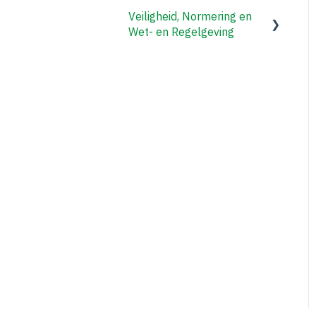
Toegangscontrolesystem
deuren
Veiligheid, Normering en
Tourniquetdeuren/Draai
en
Wet- en Regelgeving
Beveiligingspoortjes
deuren
Beveiligingspoortjes
Tourniquetdeuren/Draai
deuren