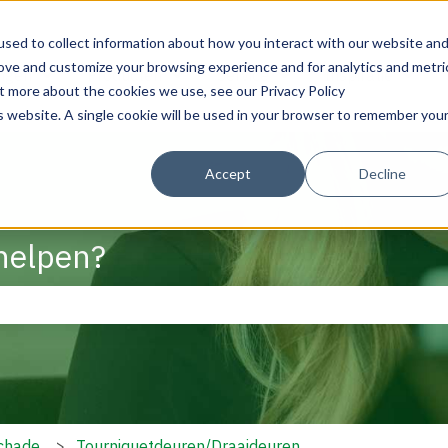
sed to collect information about how you interact with our website an
rove and customize your browsing experience and for analytics and metri
ngen
Producten
Service
Inspiratie
Submenu tonen voor Oplossingen
Submenu tonen voor Producten
Submenu tonen voor S
Subme
ut more about the cookies we use, see our Privacy Policy
is website. A single cookie will be used in your browser to remember you
Accept
Decline
helpen?
ekveld is leeg.
Schade
Tourniquetdeuren/Draaideuren