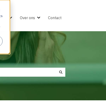
d
cs
FAQ
Over ons
Contact
ervice
nu tonen voor Inspiratie
Submenu tonen voor FAQ
Submenu tonen voor Over ons
r