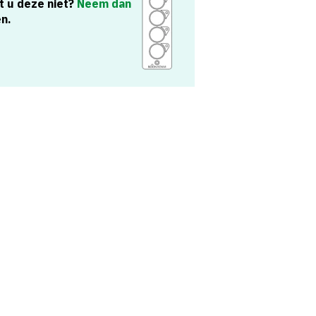
t u deze niet?
Neem dan
en.